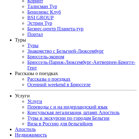
Коринт
Талисман Тур
Бенилюкс Клуб
BSI GROUP
Эстрин Тур
Бизнес-центр Планета-тур
Портал
Туры
Туры
Знакомство с Бельгией-Люксембург
Брюссель-эконом
Брюссель-Париж-Люксембург-Антверпен-Брюгге-
Гент
Рассказы о поездках
Рассказы о поездках
Осенний weekend в Брюсселе
Услуги
Услуги
Переводы с и на нидерландский язык
Консульская легализация, штамп Апостиль
Туры и экскурсии по городам Бельгии
Виза в Россию для бельгийцев
Апостиль
Недвижимость