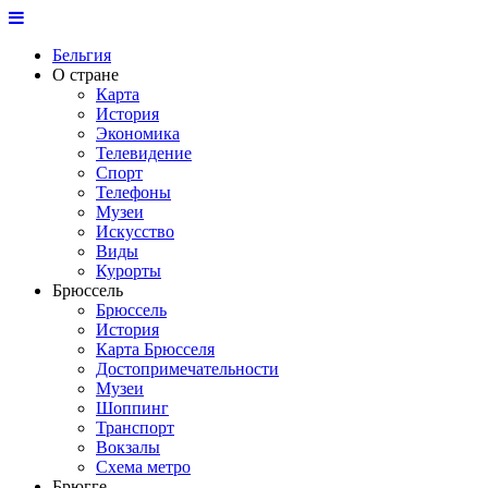
Бельгия
О стране
Карта
История
Экономика
Телевидение
Спорт
Телефоны
Музеи
Искусство
Виды
Курорты
Брюссель
Брюссель
История
Карта Брюсселя
Достопримечательности
Музеи
Шоппинг
Транспорт
Вокзалы
Схема метро
Брюгге