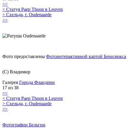
<<
< Статуя Paep Thoon в Leuven
> Схельда, г. Oudenaarde
>>
Фото предоставлены
Фотоинтерактивной картой Бенилюкса
(C) Владимир
Галерея
Города Фландрии
17 из 38
<<
< Статуя Paep Thoon в Leuven
> Схельда, г. Oudenaarde
>>
Фотографии Бельгии