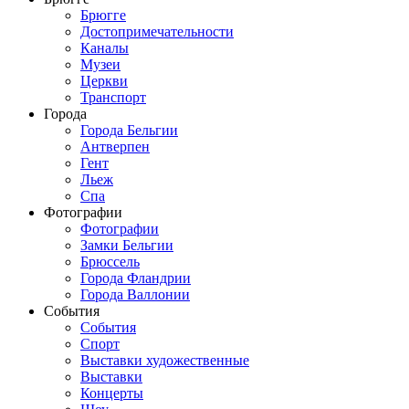
Брюгге
Достопримечательности
Каналы
Музеи
Церкви
Транспорт
Города
Города Бельгии
Антверпен
Гент
Льеж
Спа
Фотографии
Фотографии
Замки Бельгии
Брюссель
Города Фландрии
Города Валлонии
События
События
Спорт
Выставки художественные
Выставки
Концерты