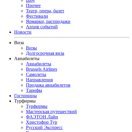
Шоу
Прочее
Театр, опера, балет
Фестивали
Ярмарки, распродажи
Архив событий
Новости
Виза
Визы
Долгосрочная виза
Авиабилеты
Авиабилеты
Brussels Airlines
Самолеты
Направления
Продажа авиабилетов
Тарифы
Гостиницы
Турфирмы
Турфирмы
Мастерская путешествий
ФАЭТОН Лайн
Христофор Тур
Русский Экспресс