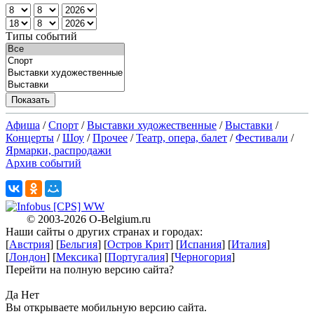
Типы событий
Афиша
/
Спорт
/
Выставки художественные
/
Выставки
/
Концерты
/
Шоу
/
Прочее
/
Театр, опера, балет
/
Фестивали
/
Ярмарки, распродажи
Архив событий
X
© 2003-2026
O-Belgium.ru
Наши сайты о других странах и городах:
X
[
Австрия
] [
Бельгия
] [
Остров Крит
] [
Испания
] [
Италия
]
[
Лондон
] [
Мексика
] [
Португалия
] [
Черногория
]
Перейти на полную версию сайта?
X
Да
Нет
Вы открываете мобильную версию сайта.