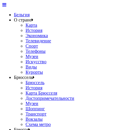
Бельгия
О стране
Карта
История
Экономика
Телевидение
Спорт
Телефоны
Музеи
Искусство
Виды
Курорты
Брюссель
Брюссель
История
Карта Брюсселя
Достопримечательности
Музеи
Шоппинг
Транспорт
Вокзалы
Схема метро
Брюгге