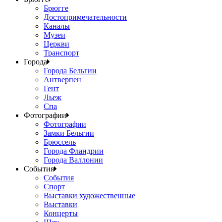
Брюгге
Достопримечательности
Каналы
Музеи
Церкви
Транспорт
Города
Города Бельгии
Антверпен
Гент
Льеж
Спа
Фотографии
Фотографии
Замки Бельгии
Брюссель
Города Фландрии
Города Валлонии
События
События
Спорт
Выставки художественные
Выставки
Концерты