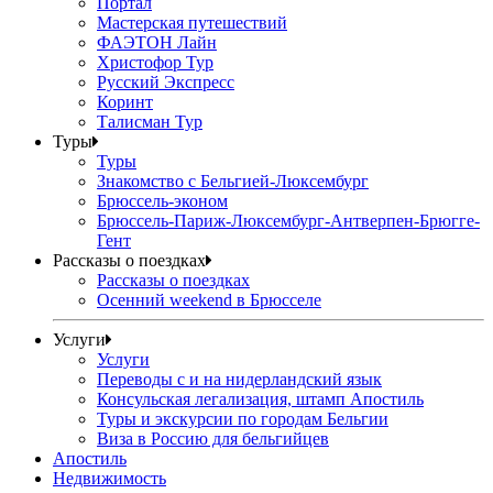
Портал
Мастерская путешествий
ФАЭТОН Лайн
Христофор Тур
Русский Экспресс
Коринт
Талисман Тур
Туры
Туры
Знакомство с Бельгией-Люксембург
Брюссель-эконом
Брюссель-Париж-Люксембург-Антверпен-Брюгге-
Гент
Рассказы о поездках
Рассказы о поездках
Осенний weekend в Брюсселе
Услуги
Услуги
Переводы с и на нидерландский язык
Консульская легализация, штамп Апостиль
Туры и экскурсии по городам Бельгии
Виза в Россию для бельгийцев
Апостиль
Недвижимость