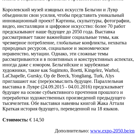
Королевский музей изящных искусств Бельгии и Лувр
объединили свои усилия, чтобы представить уникальный
инновационный проект! Картины, скульптуры, фотографии,
видео, инсталляции и цифровое искусство: более 70 работ
предсказывают наше будущее до 2050 года. Выставка
рассматривает такие важнейшие социальные темы, как
чрезмерное потребление, глобальные конфликты, нехватка
природных ресурсов, социальное и экономическое
неравенство, мутации. Однако, эти сложные темы
рассматриваются и в позитивных и конструктивных аспектах,
иногда даже с юмором. Бельгийские и зарубежные
художники, такие как Sugimoto, Boetti, Kingelez, Warhol,
LaChapelle, Gursky, Op de Beeck, Yongliang, Turk, Alys
приглашают нас (пере)осмыслить будущее. Параллельная
выставка в Лувре (24.09.2015 - 04.01.2016) предсказывает
будущее на основе субъективного прочтения прошлого и
переработки художественных произведений предыдущего
тысячелетия. Обе выставки навеяны книгой Жака Аттали
Краткая история будущего, переведенной на 18 языков.
Стоимость:
€ 14,50
Дополнительно:
www.expo-2050.be/en