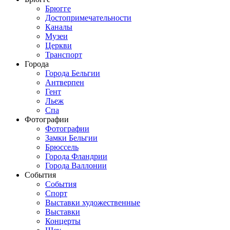
Брюгге
Достопримечательности
Каналы
Музеи
Церкви
Транспорт
Города
Города Бельгии
Антверпен
Гент
Льеж
Спа
Фотографии
Фотографии
Замки Бельгии
Брюссель
Города Фландрии
Города Валлонии
События
События
Спорт
Выставки художественные
Выставки
Концерты