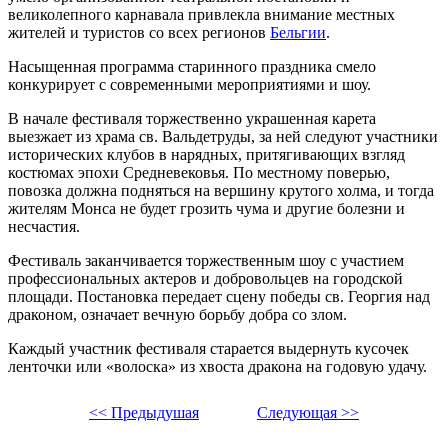
великолепного карнавала привлекла внимание местных
жителей и туристов со всех регионов
Бельгии
.
Насыщенная программа старинного праздника смело
конкурирует с современными мероприятиями и шоу.
В начале фестиваля торжественно украшенная карета
выезжает из храма св. Вальдетруды, за ней следуют участники
исторических клубов в нарядных, притягивающих взгляд
костюмах эпохи Средневековья. По местному поверью,
повозка должна подняться на вершину крутого холма, и тогда
жителям Монса не будет грозить чума и другие болезни и
несчастия.
Фестиваль заканчивается торжественным шоу с участием
профессиональных актеров и добровольцев на городской
площади. Постановка передает сцену победы св. Георгия над
драконом, означает вечную борьбу добра со злом.
Каждый участник фестиваля старается выдернуть кусочек
ленточки или «волоска» из хвоста дракона на годовую удачу.
<< Предыдушая
Следующая >>