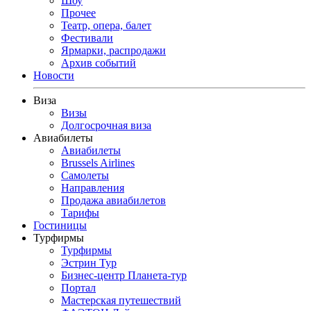
Шоу
Прочее
Театр, опера, балет
Фестивали
Ярмарки, распродажи
Архив событий
Новости
Виза
Визы
Долгосрочная виза
Авиабилеты
Авиабилеты
Brussels Airlines
Самолеты
Направления
Продажа авиабилетов
Тарифы
Гостиницы
Турфирмы
Турфирмы
Эстрин Тур
Бизнес-центр Планета-тур
Портал
Мастерская путешествий