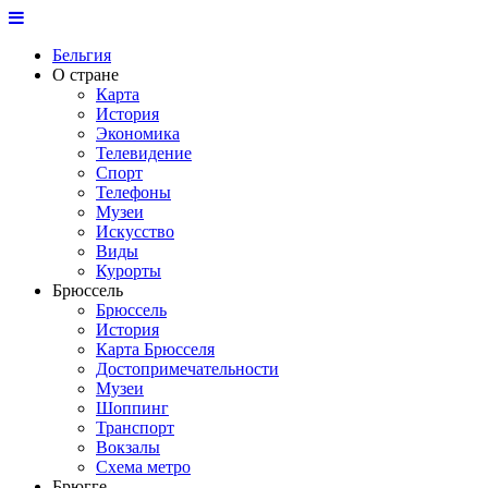
Бельгия
О стране
Карта
История
Экономика
Телевидение
Спорт
Телефоны
Музеи
Искусство
Виды
Курорты
Брюссель
Брюссель
История
Карта Брюсселя
Достопримечательности
Музеи
Шоппинг
Транспорт
Вокзалы
Схема метро
Брюгге