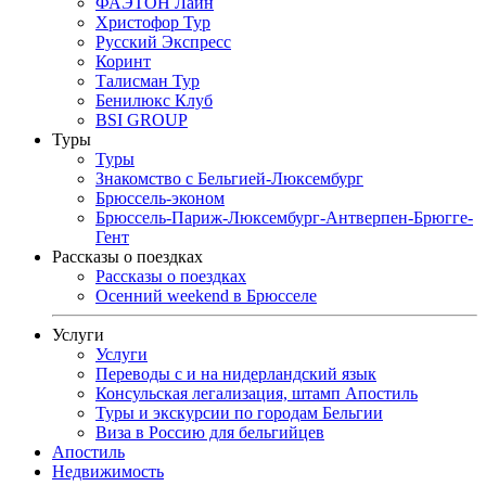
ФАЭТОН Лайн
Христофор Тур
Русский Экспресс
Коринт
Талисман Тур
Бенилюкс Клуб
BSI GROUP
Туры
Туры
Знакомство с Бельгией-Люксембург
Брюссель-эконом
Брюссель-Париж-Люксембург-Антверпен-Брюгге-
Гент
Рассказы о поездках
Рассказы о поездках
Осенний weekend в Брюсселе
Услуги
Услуги
Переводы с и на нидерландский язык
Консульская легализация, штамп Апостиль
Туры и экскурсии по городам Бельгии
Виза в Россию для бельгийцев
Апостиль
Недвижимость