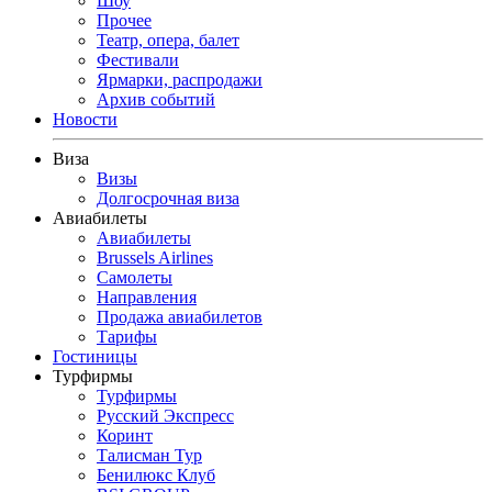
Шоу
Прочее
Театр, опера, балет
Фестивали
Ярмарки, распродажи
Архив событий
Новости
Виза
Визы
Долгосрочная виза
Авиабилеты
Авиабилеты
Brussels Airlines
Самолеты
Направления
Продажа авиабилетов
Тарифы
Гостиницы
Турфирмы
Турфирмы
Русский Экспресс
Коринт
Талисман Тур
Бенилюкс Клуб