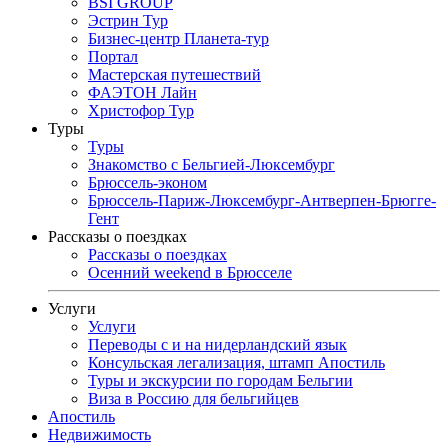
BSI GROUP
Эстрин Тур
Бизнес-центр Планета-тур
Портал
Мастерская путешествий
ФАЭТОН Лайн
Христофор Тур
Туры
Туры
Знакомство с Бельгией-Люксембург
Брюссель-эконом
Брюссель-Париж-Люксембург-Антверпен-Брюгге-
Гент
Рассказы о поездках
Рассказы о поездках
Осенний weekend в Брюсселе
Услуги
Услуги
Переводы с и на нидерландский язык
Консульская легализация, штамп Апостиль
Туры и экскурсии по городам Бельгии
Виза в Россию для бельгийцев
Апостиль
Недвижимость