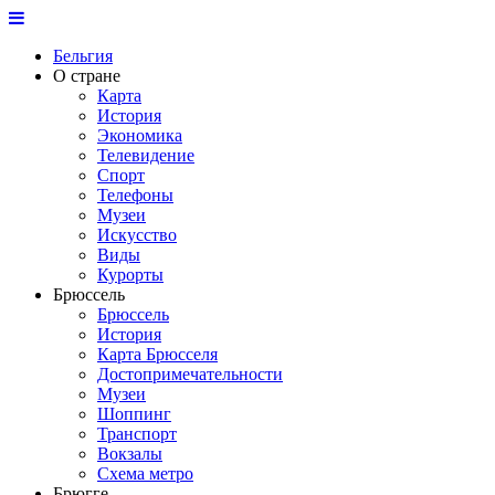
Бельгия
О стране
Карта
История
Экономика
Телевидение
Спорт
Телефоны
Музеи
Искусство
Виды
Курорты
Брюссель
Брюссель
История
Карта Брюсселя
Достопримечательности
Музеи
Шоппинг
Транспорт
Вокзалы
Схема метро
Брюгге