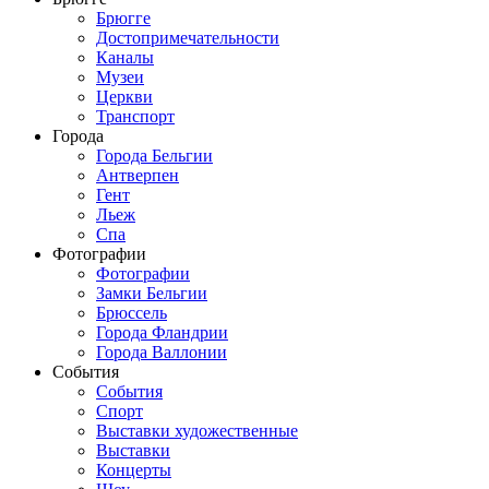
Брюгге
Достопримечательности
Каналы
Музеи
Церкви
Транспорт
Города
Города Бельгии
Антверпен
Гент
Льеж
Спа
Фотографии
Фотографии
Замки Бельгии
Брюссель
Города Фландрии
Города Валлонии
События
События
Спорт
Выставки художественные
Выставки
Концерты