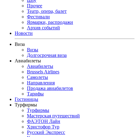
Шоу
Прочее
Театр, опера, балет
Фестивали
Ярмарки, распродажи
Архив событий
Новости
Виза
Визы
Долгосрочная виза
Авиабилеты
Авиабилеты
Brussels Airlines
Самолеты
Направления
Продажа авиабилетов
Тарифы
Гостиницы
Турфирмы
Турфирмы
Мастерская путешествий
ФАЭТОН Лайн
Христофор Тур
Русский Экспресс