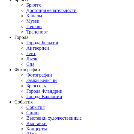
Брюгге
Достопримечательности
Каналы
Музеи
Церкви
Транспорт
Города
Города Бельгии
Антверпен
Гент
Льеж
Спа
Фотографии
Фотографии
Замки Бельгии
Брюссель
Города Фландрии
Города Валлонии
События
События
Спорт
Выставки художественные
Выставки
Концерты