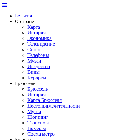
Бельгия
О стране
Карта
История
Экономика
Телевидение
Спорт
Телефоны
Музеи
Искусство
Виды
Курорты
Брюссель
Брюссель
История
Карта Брюсселя
Достопримечательности
Музеи
Шоппинг
Транспорт
Вокзалы
Схема метро
Брюгге