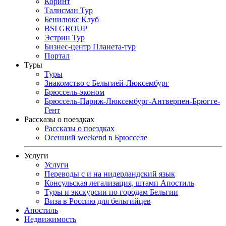
Коринт
Талисман Тур
Бенилюкс Клуб
BSI GROUP
Эстрин Тур
Бизнес-центр Планета-тур
Портал
Туры
Туры
Знакомство с Бельгией-Люксембург
Брюссель-эконом
Брюссель-Париж-Люксембург-Антверпен-Брюгге-
Гент
Рассказы о поездках
Рассказы о поездках
Осенний weekend в Брюсселе
Услуги
Услуги
Переводы с и на нидерландский язык
Консульская легализация, штамп Апостиль
Туры и экскурсии по городам Бельгии
Виза в Россию для бельгийцев
Апостиль
Недвижимость